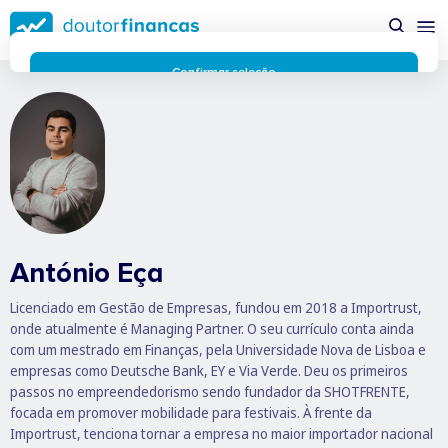
Saltar
possível enquanto utilizador do portal Doutor Finanças e
para
personalizar conteúdos e anúncios.
Saiba mais sobre as
conteúdo
funcionalidades dos cookies
aqui
.
principal
Respeitamos a sua privacidade e estamos comprometidos com
Confirmar seleção
a transparência no uso de cookies no nosso website. Não
Rejeitar cookies
recolhemos, processamos ou armazenamos quaisquer dados
pessoais através de cookies durante a navegação normal no
nosso website.
Os cookies utilizados no nosso website são limitados a cookies
essenciais e funcionais que melhoram o desempenho do site e
a experiência do utilizador. Estes cookies não contêm
informações pessoalmente identificáveis e não rastreiam a
sua atividade fora do nosso site. Conheça a nossa
Política de
António Eça
Privacidade
O business.safety.google usa cookies da Google para oferecer
Licenciado em Gestão de Empresas, fundou em 2018 a Importrust,
os respetivos serviços, melhorar a qualidade destes e analisar
onde atualmente é Managing Partner. O seu currículo conta ainda
o tráfego.
Saiba mais.
com um mestrado em Finanças, pela Universidade Nova de Lisboa e
Cookies estritamente necessários
empresas como Deutsche Bank, EY e Via Verde. Deu os primeiros
Sempre ativos
Cookies para 
passos no empreendedorismo sendo fundador da SHOTFRENTE,
Cookies para estatística
focada em promover mobilidade para festivais. À frente da
Cookies para
Cookies para marketing e personalização
Importrust, tenciona tornar a empresa no maior importador nacional