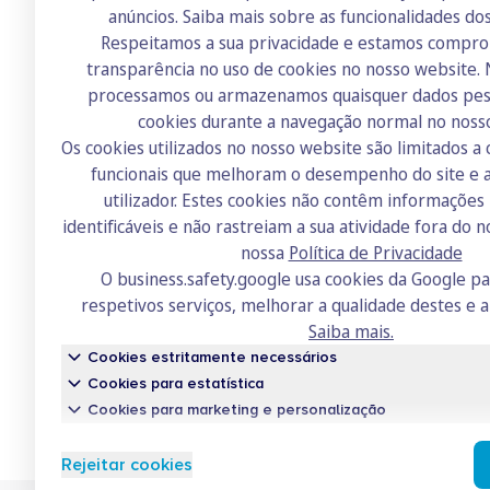
anúncios.
Saiba mais sobre as funcionalidades do
Respeitamos a sua privacidade e estamos compr
transparência no uso de cookies no nosso website.
Doutor Finanças
processamos ou armazenamos quaisquer dados pess
Sobre nós
cookies durante a navegação normal no noss
Os cookies utilizados no nosso website são limitados a 
Contactos
funcionais que melhoram o desempenho do site e a
Recrutamento
utilizador. Estes cookies não contêm informaçõe
identificáveis e não rastreiam a sua atividade fora do n
Academia
nossa
Política de Privacidade
Fórum
O business.safety.google usa cookies da Google p
respetivos serviços, melhorar a qualidade destes e a
Saiba mais.
Cookies estritamente necessários
Cookies para estatística
Cookies para marketing e personalização
Conh
Rejeitar cookies
Um serv