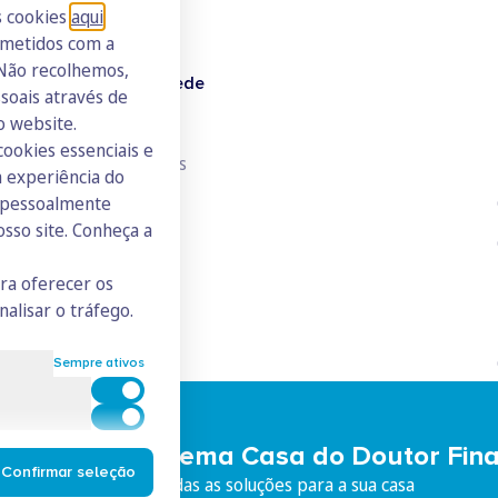
s cookies
aqui
.
ometidos com a
 Não recolhemos,
Doutor Finanças Rede
oais através de
o website.
Junte-se à Rede
cookies essenciais e
Consulte todos os ICs
 experiência do
s pessoalmente
osso site. Conheça a
ara oferecer os
nalisar o tráfego.
Sempre ativos
Cookies para estatística
Cookies para marketing e personalização
eça o Ecossistema Casa do Doutor Fin
Confirmar seleção
iço integrado, com todas as soluções para a sua casa