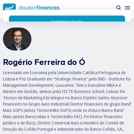
Saltar
possível enquanto utilizador do portal Doutor Finanças e
para
personalizar conteúdos e anúncios.
Saiba mais sobre as
conteúdo
funcionalidades dos cookies
aqui
.
principal
Respeitamos a sua privacidade e estamos comprometidos com
Confirmar seleção
a transparência no uso de cookies no nosso website. Não
Rejeitar cookies
recolhemos, processamos ou armazenamos quaisquer dados
pessoais através de cookies durante a navegação normal no
nosso website.
Os cookies utilizados no nosso website são limitados a cookies
essenciais e funcionais que melhoram o desempenho do site e
Rogério Ferreira do Ó
a experiência do utilizador. Estes cookies não contêm
informações pessoalmente identificáveis e não rastreiam a
Licenciado em Economia pela Universidade Católica Portuguesa de
sua atividade fora do nosso site. Conheça a nossa
Política de
Lisboa e Pós Graduado em “Strategic Finance” pelo IMD - Institute for
Privacidade
Management Development, Lausanne. Tem o Executive MBA e é
O business.safety.google usa cookies da Google para oferecer
Mestre em Gestão, ambos pela ISCTE Business School, Lisboa. Foi
os respetivos serviços, melhorar a qualidade destes e analisar
Técnico de Marketing Estratégico no Banco Espírito Santo; Assessor
o tráfego.
Saiba mais.
Financeiro no Grupo Auto Industrial; Diretor Financeiro do grupo Banif
Mais SGPS (antes Tecnicrédito SGPS) onde se inclui o Banco Banif
Cookies estritamente necessários
Sempre ativos
Mais (antes Banco Mais e Tecnicrédito FAC). Foi Diretor Financeiro
Cookies para 
Cookies para estatística
Jurídico e de Risco, Diretor Comercial Auto e membro do Comité de
Cookies para
Cookies para marketing e personalização
Direção da Cofidis Portugal e Administrador do Banco Cofidis, SA.,