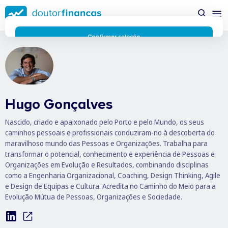
Saltar
possível enquanto utilizador do portal Doutor Finanças e
para
personalizar conteúdos e anúncios.
Saiba mais sobre as
conteúdo
funcionalidades dos cookies
aqui
.
principal
Respeitamos a sua privacidade e estamos comprometidos com
Confirmar seleção
a transparência no uso de cookies no nosso website. Não
Rejeitar cookies
recolhemos, processamos ou armazenamos quaisquer dados
pessoais através de cookies durante a navegação normal no
nosso website.
Os cookies utilizados no nosso website são limitados a cookies
Hugo Gonçalves
essenciais e funcionais que melhoram o desempenho do site e
a experiência do utilizador. Estes cookies não contêm
Nascido, criado e apaixonado pelo Porto e pelo Mundo, os seus
informações pessoalmente identificáveis e não rastreiam a
caminhos pessoais e profissionais conduziram-no à descoberta do
sua atividade fora do nosso site. Conheça a nossa
Política de
maravilhoso mundo das Pessoas e Organizações. Trabalha para
Privacidade
transformar o potencial, conhecimento e experiência de Pessoas e
O business.safety.google usa cookies da Google para oferecer
Organizações em Evolução e Resultados, combinando disciplinas
os respetivos serviços, melhorar a qualidade destes e analisar
como a Engenharia Organizacional, Coaching, Design Thinking, Agile
o tráfego.
Saiba mais.
e Design de Equipas e Cultura. Acredita no Caminho do Meio para a
Cookies estritamente necessários
Sempre ativos
Evolução Mútua de Pessoas, Organizações e Sociedade.
Cookies para 
Cookies para estatística
Cookies para
Cookies para marketing e personalização