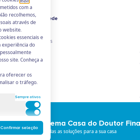
ometidos com a
 Não recolhemos,
Doutor Finanças Rede
oais através de
o website.
Junte-se à Rede
cookies essenciais e
Consulte todos os ICs
 experiência do
s pessoalmente
osso site. Conheça a
ara oferecer os
nalisar o tráfego.
Sempre ativos
Cookies para estatística
Cookies para marketing e personalização
eça o Ecossistema Casa do Doutor Fin
Confirmar seleção
iço integrado, com todas as soluções para a sua casa