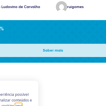
o Ludovino de Carvalho
ruigomes
0%
Saber mais
eriência possível
nalizar conteúdos e
s cookies
aqui
.