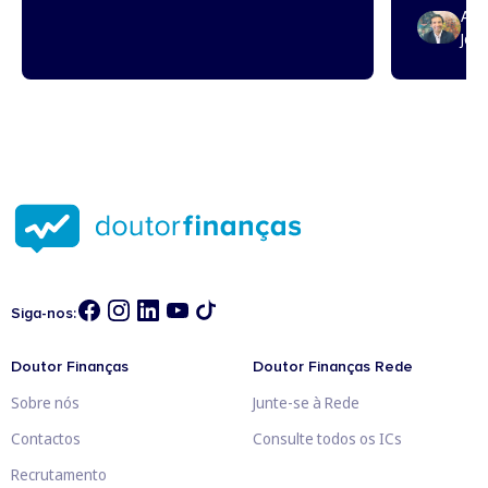
Arti
Jos
Siga-nos:
Doutor Finanças
Doutor Finanças Rede
Sobre nós
Junte-se à Rede
Contactos
Consulte todos os ICs
Recrutamento