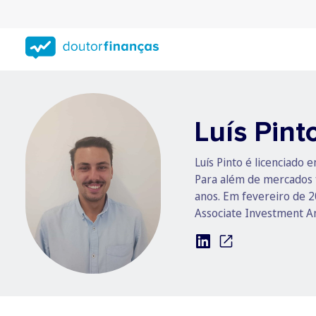
Saltar
para
conteúdo
principal
Luís Pint
Luís Pinto é licenciado
Para além de mercados f
anos. Em fevereiro de 
Associate Investment An