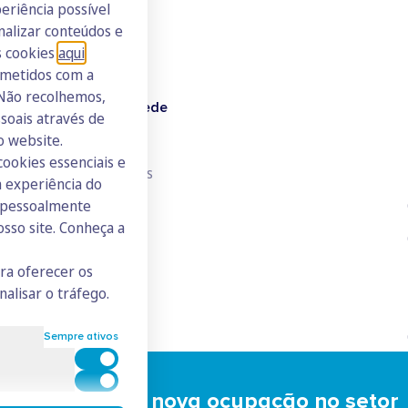
eriência possível
nalizar conteúdos e
s cookies
aqui
.
ometidos com a
 Não recolhemos,
Doutor Finanças Rede
oais através de
o website.
Junte-se à Rede
cookies essenciais e
Consulte todos os ICs
 experiência do
s pessoalmente
osso site. Conheça a
ara oferecer os
nalisar o tráfego.
Sempre ativos
Cookies para estatística
Cookies para marketing e personalização
ncial Trainer: a nova ocupação no setor