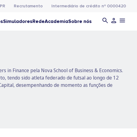
PR
Recrutamento
Intermediário de crédito nº 0000420
os
Simuladores
Rede
Academia
Sobre nós
ers in Finance pela Nova School of Business & Economics.
, tendo sido atleta federado de futsal ao longo de 12
at Capital, desempenhando de momento as funções de