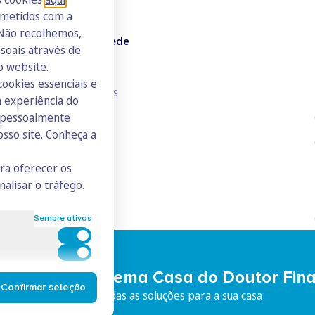
ometidos com a
 Não recolhemos,
Doutor Finanças Rede
oais através de
o website.
Junte-se à Rede
cookies essenciais e
Consulte todos os ICs
 experiência do
s pessoalmente
osso site. Conheça a
ara oferecer os
nalisar o tráfego.
Sempre ativos
Cookies para estatística
Cookies para marketing e personalização
eça o Ecossistema Casa do Doutor Fin
Confirmar seleção
iço integrado, com todas as soluções para a sua casa