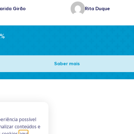
arida Girão
Rita Duque
0%
Saber mais
eriência possível
nalizar conteúdos e
s cookies
aqui
.