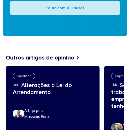
Falar com o Doutor
Outros artigos de opinião
Imobiliário
Emprego
Alterações à Lei do
Sou 
Arrendamento
trabal
empreg
tenho?
Artigo por:
Massimo Forte
Arti