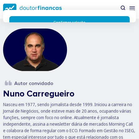
Saltar
possível enquanto utilizador do portal Doutor Finanças e
para
personalizar conteúdos e anúncios.
Saiba mais sobre as
conteúdo
funcionalidades dos cookies
aqui
.
principal
Respeitamos a sua privacidade e estamos comprometidos com
Confirmar seleção
a transparência no uso de cookies no nosso website. Não
Rejeitar cookies
recolhemos, processamos ou armazenamos quaisquer dados
pessoais através de cookies durante a navegação normal no
nosso website.
Os cookies utilizados no nosso website são limitados a cookies
essenciais e funcionais que melhoram o desempenho do site e
a experiência do utilizador. Estes cookies não contêm
informações pessoalmente identificáveis e não rastreiam a
sua atividade fora do nosso site. Conheça a nossa
Política de
Autor convidado
Privacidade
Nuno Carregueiro
O business.safety.google usa cookies da Google para oferecer
os respetivos serviços, melhorar a qualidade destes e analisar
Nasceu em 1977, sendo jornalista desde 1999. Iniciou a carreira no
o tráfego.
Saiba mais.
Jornal de Negócios, onde esteve mais de 20 anos, ocupando várias
Cookies estritamente necessários
Sempre ativos
funções, sempre com foco no online. Atualmente é jornalista
Cookies para 
Cookies para estatística
independente, assina a newsletter diária de mercados Morning Call
Cookies para
Cookies para marketing e personalização
e colabora de forma regular com o ECO. Formado em Gestão no ISEG,
tem especial interesse por tudo o que está relacionado com os