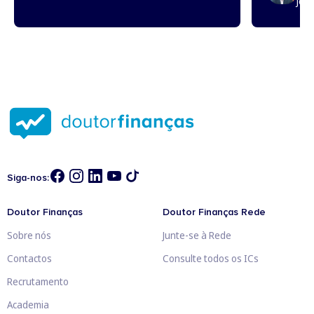
Jos
Siga-nos:
Doutor Finanças
Doutor Finanças Rede
Sobre nós
Junte-se à Rede
Contactos
Consulte todos os ICs
Recrutamento
Academia