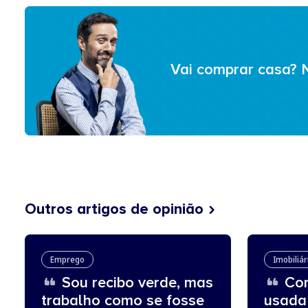
Vai comprar casa? 
Outros artigos de opinião
Emprego
Imobiliár
Sou recibo verde, mas
Com
trabalho como se fosse
usada