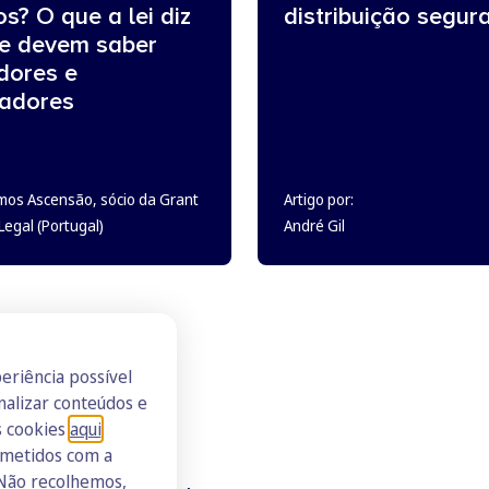
os? O que a lei diz
distribuição segur
ue devem saber
dores e
adores
mos Ascensão, sócio da Grant
Artigo por:
egal (Portugal)
André Gil
eriência possível
nalizar conteúdos e
s cookies
aqui
.
ometidos com a
 Não recolhemos,