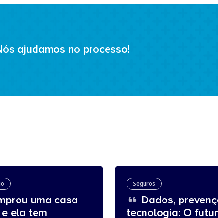
Nós ajudamos no processo!
io
Seguros
prou uma casa
Dados, prevenç
 e ela tem
tecnologia: O futu