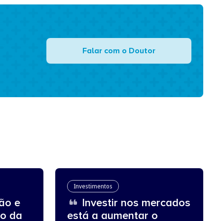
Falar com o Doutor
Investimentos
ão e
Investir nos mercados
ro da
está a aumentar o