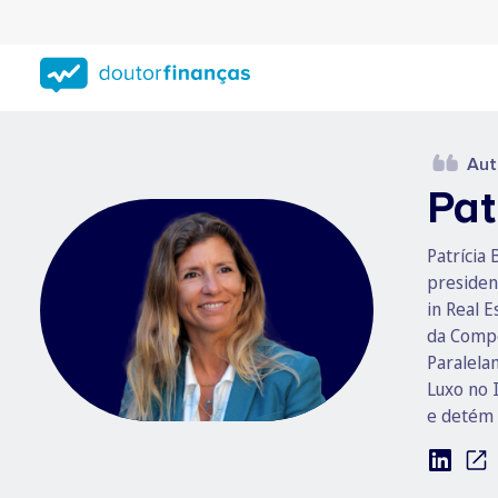
Saltar
para
conteúdo
principal
Aut
Pat
Patrícia
presiden
in Real 
da Compo
Paralela
Luxo no 
e detém 