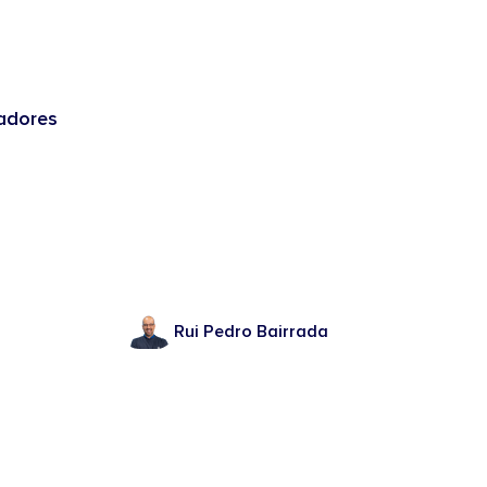
adores
Rui Pedro Bairrada