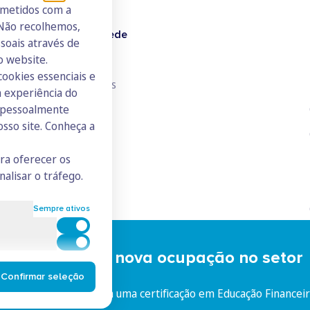
ometidos com a
 Não recolhemos,
Doutor Finanças Rede
oais através de
o website.
Junte-se à Rede
cookies essenciais e
Consulte todos os ICs
 experiência do
s pessoalmente
osso site. Conheça a
ara oferecer os
nalisar o tráfego.
Sempre ativos
Cookies para estatística
Cookies para marketing e personalização
ncial Trainer: a nova ocupação no setor
ceiro
Confirmar seleção
cie-se no mercado com uma certificação em Educação Financei