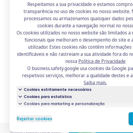
Respeitamos a sua privacidade e estamos compr
transparência no uso de cookies no nosso website.
Doutor Finanças
processamos ou armazenamos quaisquer dados pess
Sobre nós
cookies durante a navegação normal no noss
Os cookies utilizados no nosso website são limitados a 
Contactos
funcionais que melhoram o desempenho do site e a
Recrutamento
utilizador. Estes cookies não contêm informaçõe
identificáveis e não rastreiam a sua atividade fora do n
Academia
nossa
Política de Privacidade
Fórum
O business.safety.google usa cookies da Google p
respetivos serviços, melhorar a qualidade destes e a
Saiba mais.
Cookies estritamente necessários
Cookies para estatística
Cookies para marketing e personalização
Fina
finan
Rejeitar cookies
Diferen
Doutor Finanças, Lda
©
2026