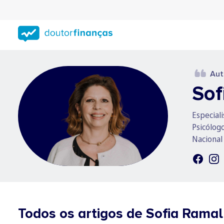
Saltar
para
conteúdo
principal
Aut
Sof
Especial
Psicólog
Nacional
Todos os artigos de Sofia Rama