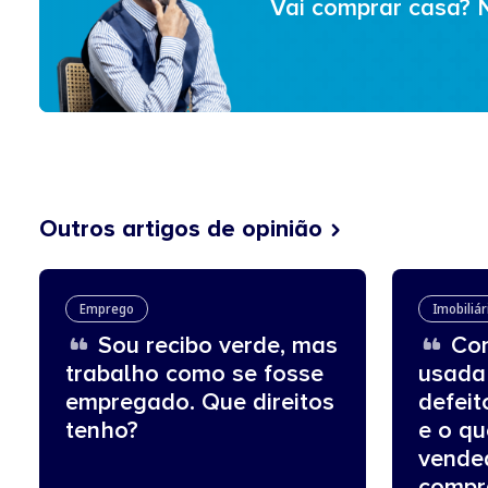
Vai comprar casa? 
Outros artigos de opinião
Emprego
Imobiliár
Sou recibo verde, mas
Com
trabalho como se fosse
usada
empregado. Que direitos
defeit
tenho?
e o q
vende
compr