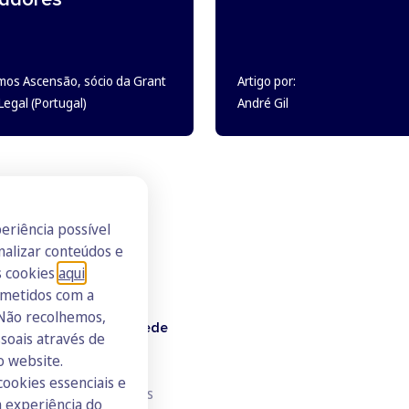
mos Ascensão, sócio da Grant
Artigo por:
egal (Portugal)
André Gil
eriência possível
nalizar conteúdos e
s cookies
aqui
.
ometidos com a
 Não recolhemos,
Doutor Finanças Rede
oais através de
o website.
Junte-se à Rede
cookies essenciais e
Consulte todos os ICs
 experiência do