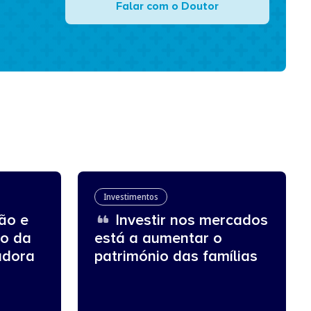
Falar com o Doutor
Investimentos
ão e
Investir nos mercados
ro da
está a aumentar o
adora
património das famílias