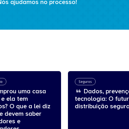
Nós ajudamos no processo!
io
Seguros
prou uma casa
Dados, prevenç
 e ela tem
tecnologia: O futu
os? O que a lei diz
distribuição segur
ue devem saber
dores e
adores