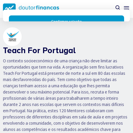
Saltar
possível enquanto utilizador do portal Doutor Finanças e
para
personalizar conteúdos e anúncios.
Saiba mais sobre as
conteúdo
funcionalidades dos cookies
aqui
.
principal
Respeitamos a sua privacidade e estamos comprometidos com
Confirmar seleção
a transparência no uso de cookies no nosso website. Não
Rejeitar cookies
recolhemos, processamos ou armazenamos quaisquer dados
pessoais através de cookies durante a navegação normal no
nosso website.
Teach For Portugal
Os cookies utilizados no nosso website são limitados a cookies
essenciais e funcionais que melhoram o desempenho do site e
O contexto socioeconómico de uma criança não deve limitar as
a experiência do utilizador. Estes cookies não contêm
oportunidades que tem na vida. A organização sem fins lucrativos
informações pessoalmente identificáveis e não rastreiam a
Teach For Portugal está presente de norte a sul em 80 das escolas
sua atividade fora do nosso site. Conheça a nossa
Política de
mais desfavorecidas do país. Tem como objetivo que todas as
Privacidade
crianças tenham acesso a uma educação que lhes permita
O business.safety.google usa cookies da Google para oferecer
desenvolver o seu máximo potencial. Para isso, recruta e forma
os respetivos serviços, melhorar a qualidade destes e analisar
profissionais de várias áreas para trabalharem a tempo inteiro
o tráfego.
Saiba mais.
durante 2 anos nas escolas que servem os contextos mais difíceis
Cookies estritamente necessários
Sempre ativos
em Portugal. Na prática, estes 120 Mentores colaboram com
Cookies para 
Cookies para estatística
professores de diferentes disciplinas em sala de aula e em projetos
envolvendo a comunidade, com o objetivo de desenvolverem nos
Cookies para
Cookies para marketing e personalização
alunos as competências e os resultados académicos chave para