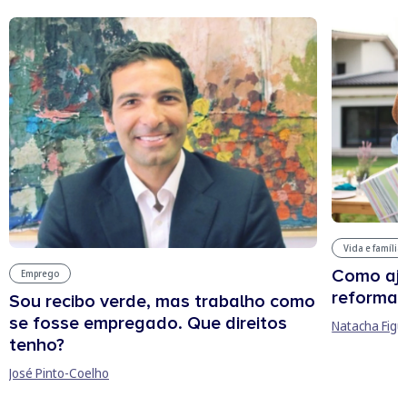
Vida e família
Como aju
Emprego
reforma 
Sou recibo verde, mas trabalho como
se fosse empregado. Que direitos
Natacha Figu
tenho?
José Pinto-Coelho