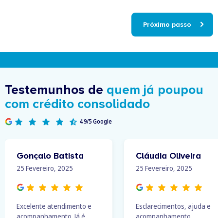
caso?
Próximo passo
Testemunhos de
quem já poupou
com crédito consolidado
4.9/5 Google
Gonçalo Batista
Cláudia Oliveira
25 Fevereiro, 2025
25 Fevereiro, 2025
Excelente atendimento e
Esclarecimentos, ajuda e
acompanhamento. Já é
acompanhamento