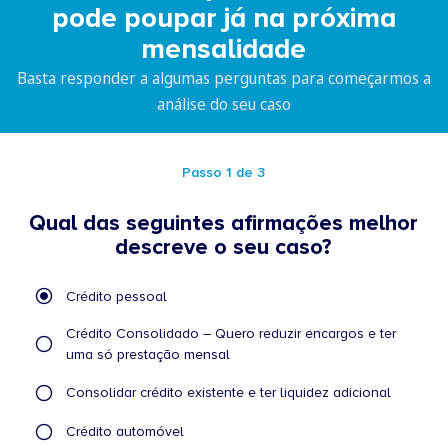
pode poupar já na próxima
mensalidade
Basta responder a algumas perguntas para começarmos a
análise do seu caso
Passo 1 de 3
Qual das seguintes afirmações melhor
descreve o seu caso?
Qual
Crédito pessoal
das
seguintes
Crédito Consolidado – Quero reduzir encargos e ter
afirmações
uma só prestação mensal
melhor
Consolidar crédito existente e ter liquidez adicional
descreve
o
Crédito automóvel
seu