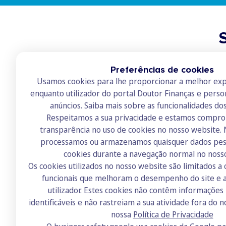
Preferências de cookies
Informação complementar sob
Usamos cookies para lhe proporcionar a melhor exp
Distrito de atuação:
Évora
enquanto utilizador do portal Doutor Finanças e perso
Serviços de intermediação de 
Estado-membro de origem:
Portugal
anúncios.
Saiba mais sobre as funcionalidades do
Apresentação ou proposta de contratos de créd
Respeitamos a sua privacidade e estamos compr
Categoria de intermediação:
Vinculado
Assistência a consumidores, mediante a realiza
transparência no uso de cookies no nosso website.
Contactos
Regime de exclusividade:
Não
não tenham sido por si apresentados ou propos
processamos ou armazenamos quaisquer dados pess
Alandroal
Tipo de contrato:
Crédito Habitação
Celebração de contratos de crédito com consu
cookies durante a navegação normal no noss
935 487 568
Os cookies utilizados no nosso website são limitados a 
Serviços de consultoria:
Não
funcionais que melhoram o desempenho do site e a
helder.neto@rede.doutorfinancas.pt
utilizador. Estes cookies não contêm informaçõe
Algorithm Progress, Lda
identificáveis e não rastreiam a sua atividade fora do n
Serviços
nossa
Política de Privacidade
Alandroal
Crédito