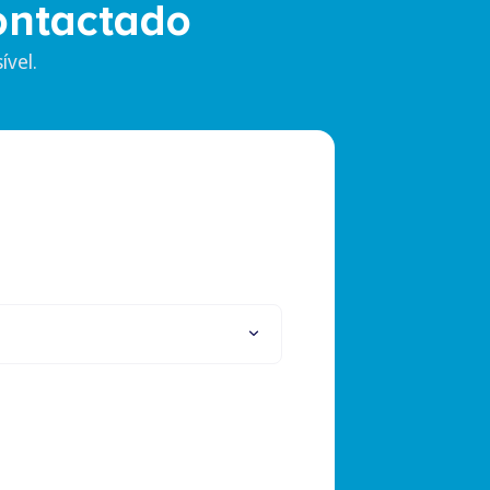
ontactado
vel.