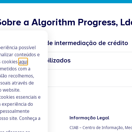
Sobre a Algorithm Progress, Ld
re a atividade de intermediação de crédito
eriência possível
nalizar conteúdos e
crédito disponibilizados
s cookies
aqui
.
ito a consumidores;
ometidos com a
ção de atos preparatórios ou de outros trabalhos de gestão pré-contratu
 Não recolhemos,
tos;
oais através de
midores em nome dos mutuantes.
o website.
cookies essenciais e
 experiência do
s pessoalmente
osso site. Conheça a
Informação Legal
 Habitação
CIAB – Centro de Informação, Me