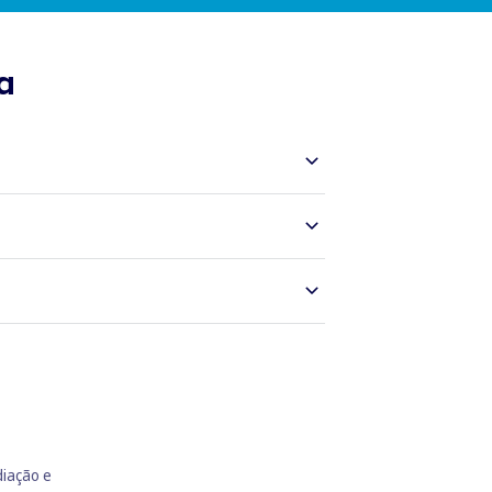
a
al relativamente a contratos de crédito que
diação e