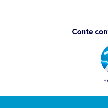
Conte co
Hé