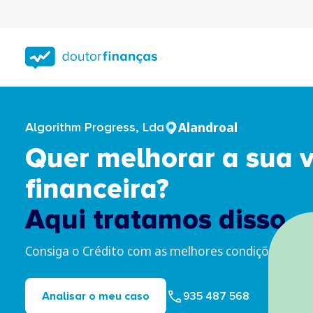
Saltar
para
conteúdo
principal
Alandroal
Algorithm Progress, Lda
Quer melhorar a sua 
financeira?
Aqui tratamos disso.
Consiga o Crédito com as melhores condições para 
935 487 568
Analisar o meu caso