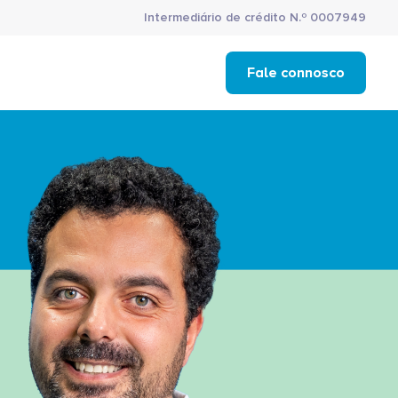
Intermediário de crédito N.º 0007949
Fale connosco