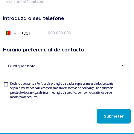
Introduza o seu telefone
+351
Portugal
+351
Horário preferencial de contacto
Qualquer hora
Privacy
Declaro que aceito a
Política de proteção de dados
e que os meus dados pessoais
sejam processados para aconselhamento em formas de poupança, no âmbito da
Check
prestação dos serviços de intermediação de crédito, bem como da atividade de
mediação de seguros.
Submeter