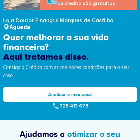
de crédito são gratuitos
Loja Doutor Finanças Marques de Castilho
Águeda
Quer melhorar a sua vida
financeira?
Aqui tratamos disso.
Consiga o Crédito com as melhores condições para o seu
caso.
Analisar o meu caso
928 413 678
Ajudamos a
otimizar o seu