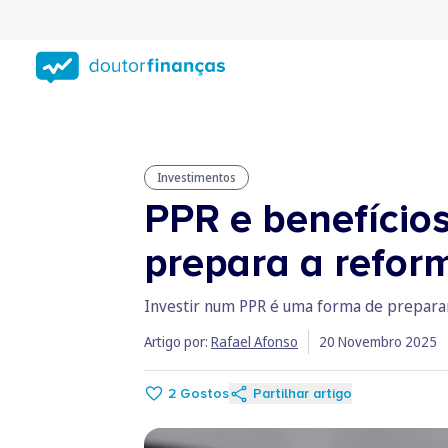
Saltar
para
conteúdo
principal
Investimentos
PPR e benefício
prepara a refor
Investir num PPR é uma forma de preparar
Artigo por:
Rafael Afonso
20 Novembro 2025
2
Gostos
Partilhar artigo