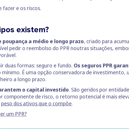
 fazer e os riscos.
ipos existem?
e poupança a médio e longo prazo
, criado para acumul
vel pedir o reembolso do PPR noutras situações, embo
orável.
r duas formas: seguro e fundo.
Os seguros PPR garant
mínimo. É uma opção conservadora de investimento, u
eiro a longo prazo.
rantem o capital investido
. São geridos por entidad
 componente de risco, o retorno potencial é mais elev
o
peso dos ativos que o compõe
.
her um PPR?