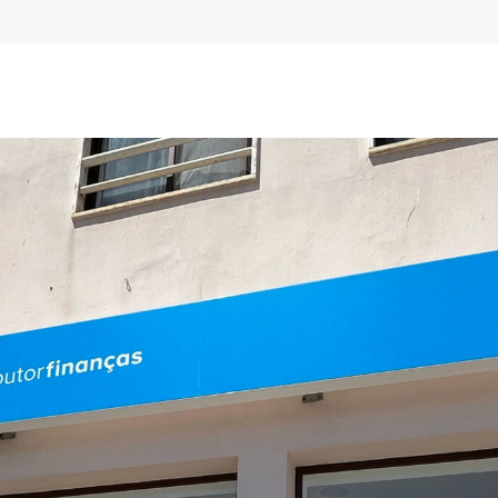
gos
vida
o seu caso.