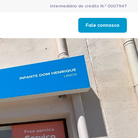
Intermediário de crédito N.º 0007947
Fale connosco