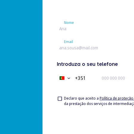
Nome
Nome
Email
Email
Introduza o seu telefone
+351
Portugal
+351
Privacy
Declaro que aceito a
Política de proteçã
da prestação dos serviços de intermedia
Check