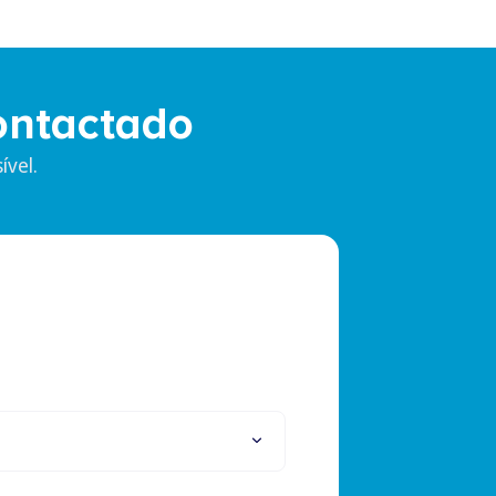
ontactado
vel.