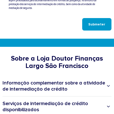
sejam processados para aconselhamento em formas de poupança, no âmbito da
Check
prestação dos serviços de intermediação de crédito, bem como da atividade de
mediação de seguros.
Submeter
Sobre a Loja Doutor Finanças
Largo São Francisco
Informação complementar sobre a atividade
de intermediação de crédito
Distrito de atuação:
Loulé
Estado-membro de origem:
Portugal
Serviços de intermediação de crédito
disponibilizados
Categoria de intermediação:
vinculado