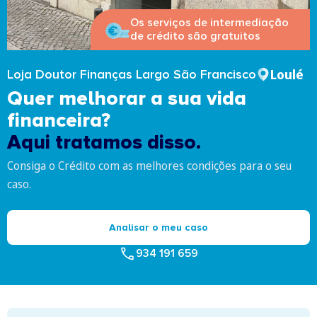
Os serviços de intermediação
de crédito são gratuitos
Loulé
Loja Doutor Finanças Largo São Francisco
Quer melhorar a sua vida
financeira?
Aqui tratamos disso.
Consiga o Crédito com as melhores condições para o seu
caso.
Analisar o meu caso
934 191 659