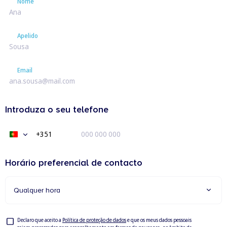
Nome
Nome
Apelido
Apelido
Email
Email
Introduza o seu telefone
+351
Portugal
+351
Horário preferencial de contacto
Qualquer hora
Privacy
Declaro que aceito a
Política de proteção de dados
e que os meus dados pessoais