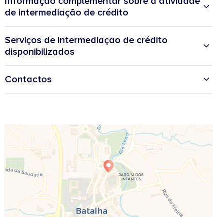
Informação complementar sobre a atividade
de intermediação de crédito
Distrito de atuação:
Leiria
Estado-membro de origem:
Portugal
Serviços de intermediação de crédito
disponibilizados
Categoria de intermediação:
Vinculado
Apresentação ou proposta de contratos de crédito a consumidores;
Regime de exclusividade:
Não
Assistência a consumidores, mediante a realização de atos preparatórios ou
Contactos
Tipo de contrato:
Crédito à Habitação e Crédito aos Consumidores
de outros trabalhos de gestão pré-contratual relativamente a contratos de
Rua Infante D. Fernando, Lote 7 R/C 2440-118 Batalha
crédito que não tenham sido por si apresentados ou propostos;
Serviços de consultoria:
Sim
Celebração de contratos de crédito com consumidores em nome dos
931 634 453
mutuantes.
mestredeavis.batalha@rede.doutorfinancas.pt