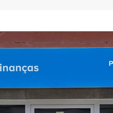
de Varzim
vida
o seu caso.