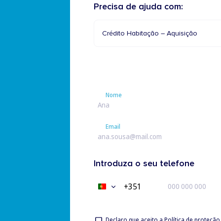
Precisa de ajuda com:
Crédito Habitação – Aquisição
Nome
Nome
Email
Email
Introduza o seu telefone
+351
Portugal
+351
Privacy
Declaro que aceito a
Política de proteçã