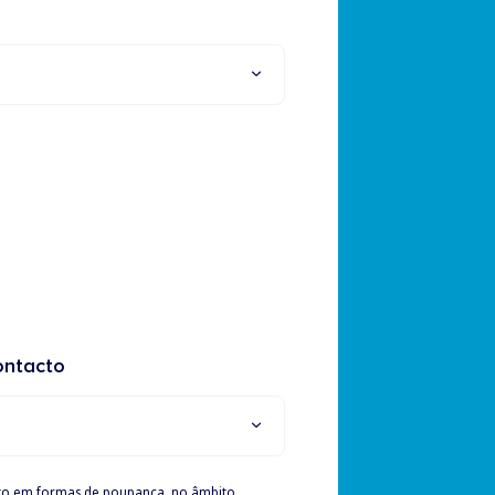
ontacto
to em formas de poupança, no âmbito