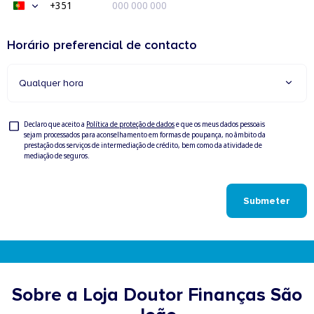
+351
Portugal
+351
Horário preferencial de contacto
Qualquer hora
Privacy
Declaro que aceito a
Política de proteção de dados
e que os meus dados pessoais
sejam processados para aconselhamento em formas de poupança, no âmbito da
Check
prestação dos serviços de intermediação de crédito, bem como da atividade de
mediação de seguros.
Submeter
Sobre a Loja Doutor Finanças São