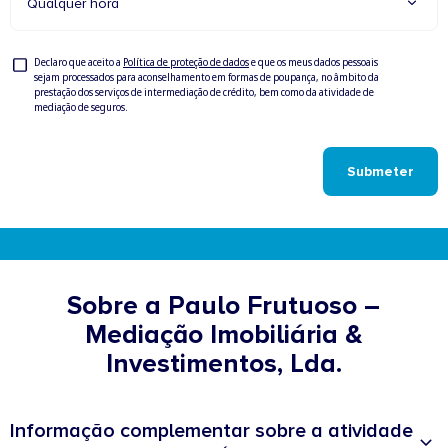
Qualquer hora
Privacy
Declaro que aceito a
Política de proteção de dados
e que os meus dados pessoais
sejam processados para aconselhamento em formas de poupança, no âmbito da
Check
prestação dos serviços de intermediação de crédito, bem como da atividade de
mediação de seguros.
Submeter
Sobre a Paulo Frutuoso –
Mediação Imobiliária &
Investimentos, Lda.
Informação complementar sobre a atividade