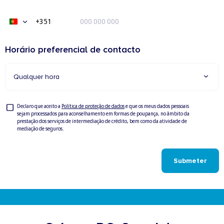
+351
Portugal
+351
Horário preferencial de contacto
Qualquer hora
Privacy
Declaro que aceito a
Política de proteção de dados
e que os meus dados pessoais
sejam processados para aconselhamento em formas de poupança, no âmbito da
Check
prestação dos serviços de intermediação de crédito, bem como da atividade de
mediação de seguros.
Submeter