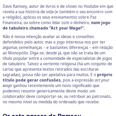
Dave Ramsey, autor de livros e de
shows
no Youtube em que
revela a sua história de vida (e também o seu encontro com
a religião), aplicou os seus ensinamentos sobre Paz
Financeira, ou sobre como lidar com o dinheiro,
num jogo
de tabuleiro chamado “Act your Wage!”.
Não é nossa intenção avaliar as ideias e conselhos
defendidos pelo autor, mas o jogo interessa-nos por ter
algumas semelhanças – e bastantes diferenças – em relação
ao Monopólio. Diga-se, desde já, que não se trata de um
título popular entre a comunidade de especialistas de jogos
de tabuleiro. Talvez a vertente religiosa (há um conjunto de
cartas que apresenta textos retirados das escrituras
sagradas), possa não ser apelativa para muitos. E o
próprio
título pode gerar confusões
, pois a expressão
act your
wage
ganhou recentemente um novo significado que
podemos resumir genericamente deste modo: um
colaborador deve comportar-se, ou retribuir ao patronato,
no mesmo nível ou medida do ordenado que recebe.