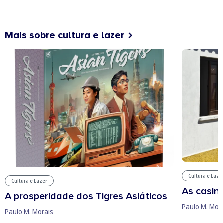
Mais sobre cultura e lazer
Cultura e Laze
Cultura e Lazer
As casin
A prosperidade dos Tigres Asiáticos
Paulo M. Mor
Paulo M. Morais