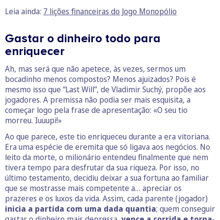
Leia ainda:
7 lições financeiras do Jogo Monopólio
Gastar o dinheiro todo para
enriquecer
Ah, mas será que não apetece, às vezes, sermos um
bocadinho menos compostos? Menos ajuizados? Pois é
mesmo isso que “Last Will”, de Vladimir Suchý, propõe aos
jogadores. A premissa não podia ser mais esquisita, a
começar logo pela frase de apresentação: «O seu tio
morreu. Iuuupi!»
Ao que parece, este tio enriqueceu durante a era vitoriana.
Era uma espécie de eremita que só ligava aos negócios. No
leito da morte, o milionário entendeu finalmente que nem
tivera tempo para desfrutar da sua riqueza. Por isso, no
último testamento, decidiu deixar a sua fortuna ao familiar
que se mostrasse mais competente a… apreciar os
prazeres e os luxos da vida. Assim, cada parente (jogador)
inicia a partida com uma dada quantia
; quem conseguir
gastar o dinheiro mais depressa,
vence a corrida e torna-