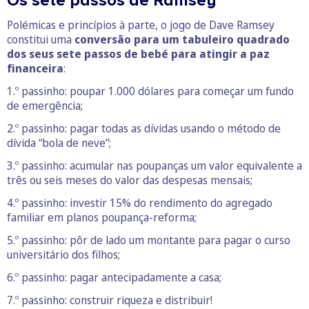
Os sete passos de Ramsey
Polémicas e princípios à parte, o jogo de Dave Ramsey
constitui uma
conversão para um tabuleiro quadrado
dos seus sete passos de bebé para atingir a paz
financeira
:
1.º passinho: poupar 1.000 dólares para começar um fundo
de emergência;
2.º passinho: pagar todas as dívidas usando o método de
dívida “bola de neve”;
3.º passinho: acumular nas poupanças um valor equivalente a
três ou seis meses do valor das despesas mensais;
4.º passinho: investir 15% do rendimento do agregado
familiar em planos poupança-reforma;
5.º passinho: pôr de lado um montante para pagar o curso
universitário dos filhos;
6.º passinho: pagar antecipadamente a casa;
7.º passinho: construir riqueza e distribuir!