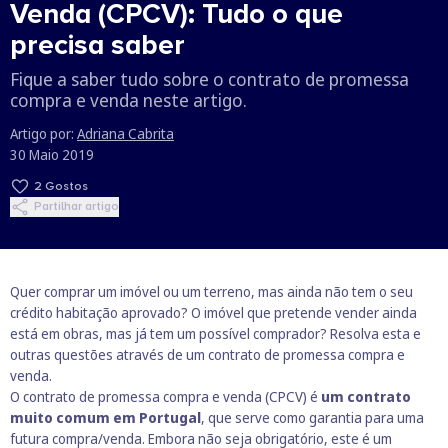
Venda (CPCV): Tudo o que
precisa saber
Fique a saber tudo sobre o contrato de promessa
compra e venda neste artigo.
Artigo por:
Adriana Cabrita
30 Maio 2019
2
Gostos
Partilhar artigo
Quer comprar um imóvel ou um terreno, mas ainda não tem o seu
crédito habitação aprovado
? O imóvel que pretende vender ainda
está em obras, mas já tem um possível comprador? Resolva esta e
outras questões através de um contrato de promessa compra e
venda.
O contrato de promessa compra e venda (CPCV) é
um contrato
muito comum em Portugal
, que serve como garantia para uma
futura compra/venda. Embora não seja obrigatório, este é um