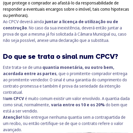
(que protege o comprador ao afastá-lo da responsabilidade de
responder a eventuais encargos sobre o imóvel, tais como
hipotecas
ou
penhoras
).
Ao CPCV deverá ainda
juntar a licença de utilização ou de
construção
. No caso da sua inexistência, deverá então juntar a
prova de que a mesma já foi solicitada à Câmara Municipal ou, caso
não seja possível, anexe uma declaração que a substitua.
Do que se trata o sinal num CPCV?
Este trata-se de uma
quantia monetária, ou outro bem,
acordada entre as partes
, que o promitente-comprador entrega
ao promitente-vendedor. O sinal é uma garantia do cumprimento do
contrato-promessa e também é prova da seriedade da intenção
contratual.
N
um CPCV
é muito comum existir um valor envolvido. A quantia dada
como sinal, normalmente,
varia entre os 10 e os 20%
do bem que
está a ser vendido.
Atenção!
Não entregue nenhuma quantia sem a contrapartida de
um recibo, ou então certifique-se de que o contrato refere o valor
avançado.