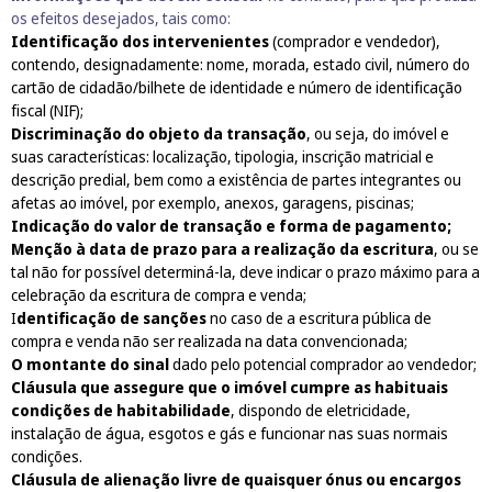
os efeitos desejados, tais como:
Identificação dos intervenientes
(comprador e vendedor),
contendo, designadamente: nome, morada, estado civil, número do
cartão de cidadão/bilhete de identidade e número de identificação
fiscal (NIF);
Discriminação do objeto da transação
, ou seja, do imóvel e
suas características: localização, tipologia, inscrição matricial e
descrição predial,
bem como a existência de partes integrantes ou
afetas ao imóvel, por exemplo, anexos, garagens, piscinas;
Indicação do valor de transação e forma de pagamento;
Menção à data de prazo para a realização da escritura
, ou se
tal não for possível determiná-la, deve indicar o prazo máximo para a
celebração da escritura de compra e venda;
I
dentificação de sanções
no caso de a escritura pública de
compra e venda não ser realizada na data convencionada;
O montante do sinal
dado pelo potencial comprador ao vendedor;
Cláusula que assegure que o imóvel cumpre as habituais
condições de habitabilidade
, dispondo de eletricidade,
instalação de água, esgotos e gás e funcionar nas suas normais
condições.
Cláusula de alienação livre de quaisquer ónus ou encargos