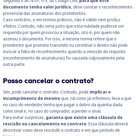
Segundo o art.410º, nº3, do Código Civil,
para que este
documento tenha valor jurídico
, deve constar o reconhecimento
presencial das assinaturas dos promitentes.
Caso contrário, e em termos práticos, não é válido nem produz
efeitos. Contudo, não seria justo que esta nulidade pudesse ser
requerida por quem provocou a situação, isto é, por quem não
assinou o documento. Por isso, a mesma norma refere que o
promitente que promete transmitir ou constituir o direito não pode
invocar a falta de reconhecimento quando a omissão do requisito
(reconhecimento de assinaturas) foi causada culposamente pela
outra parte.
Posso cancelar o contrato?
Sim, pode cancelar o contrato. Contudo, pode
implicar o
incumprimento do mesmo
que, tal como já referimos, leva a que
no caso do vendedor tenha que pagar o dobro da quantia dada
como sinal e, no caso do comprador, a perder o sinal.
Para evitar surpresas,
garanta que existe uma cláusula de
rescisão ou cancelamento no contrato
. Essa cláusula deverá
descrever como deve rescindir o contrato e em que período de