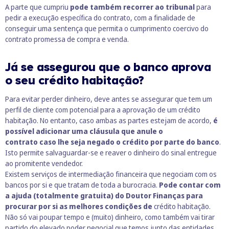
A parte que cumpriu
pode também recorrer ao tribunal
para
pedir a execução específica do contrato, com a finalidade de
conseguir uma sentença que permita o cumprimento coercivo do
contrato promessa de compra e venda.
Já se assegurou que o banco aprova
o seu crédito habitação?
Para evitar perder dinheiro, deve antes se assegurar que tem um
perfil de cliente com potencial para a aprovação de um crédito
habitação. No entanto, caso ambas as partes estejam de acordo,
é
possível adicionar uma cláusula que anule o
contrato caso lhe seja negado o crédito por parte do banco
.
Isto permite salvaguardar-se e reaver o dinheiro do sinal entregue
ao promitente vendedor.
Existem serviços de intermediação financeira que negociam com os
bancos por si e que tratam de toda a burocracia.
Pode contar com
a ajuda (totalmente gratuita) do Doutor Finanças para
procurar por si as melhores condições de
crédito habitação
.
Não só vai poupar tempo e (muito) dinheiro, como também vai tirar
partido do elevado poder negocial que temos junto das entidades