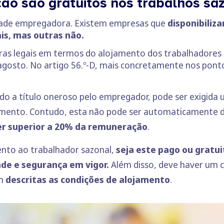
ão são gratuitos nos trabalhos sa
dade empregadora. Existem empresas que
disponibiliz
is, mas outras não.
ras legais em termos do alojamento dos trabalhadores s
 agosto. No artigo 56.º-D, mais concretamente nos pontos
do a título oneroso pelo empregador, pode ser exigida 
amento. Contudo, esta não pode ser automaticamente 
er superior a 20% da remuneração
.
nto ao trabalhador sazonal,
seja este pago ou gratui
de e segurança em vigor.
Além disso, deve haver um c
am
descritas as condições de alojamento
.