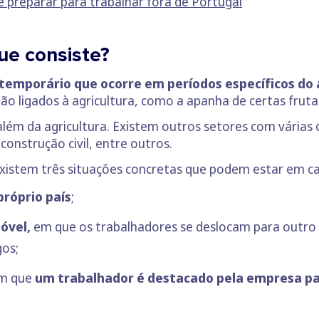
e preparar para trabalhar for
a
de Portugal
ue consiste?
emporário que ocorre em períodos específicos do
ão ligados à agricultura, como a apanha de certas frutas
além da agricultura. Existem outros setores com várias
onstrução civil, entre outros.
existem três situações concretas que podem estar em c
róprio país
;
óvel,
em que os trabalhadores se deslocam para outro p
gos;
em que
um trabalhador é destacado pela empresa par