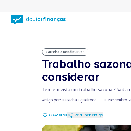
Saltar
para
conteúdo
principal
Carreira e Rendimentos
Trabalho sazonal
considerar
Tem em vista um trabalho sazonal? Saiba q
Artigo por:
Natacha Figueiredo
10 Novembro 2
0
Gostos
Partilhar artigo