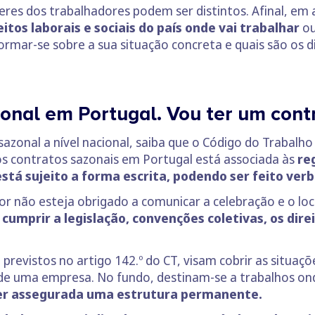
veres dos trabalhadores podem ser distintos. Afinal, em
eitos
laborais e sociais
do país onde vai trabalhar
ou
ormar-se sobre a sua situação concreta e quais são os di
onal em Portugal. Vou ter um contr
sazonal a nível nacional, saiba que o Código do Trabalh
dos contratos sazonais em Portugal está associada às
re
stá sujeito a forma escrita, podendo ser feito ver
r não esteja obrigado a comunicar a celebração e o loca
cumprir a legislação, convenções coletivas, os dire
previstos no artigo 142.º do CT, visam cobrir as situaç
e de uma empresa. No fundo, destinam-se a trabalhos on
ser assegurada uma estrutura permanente.