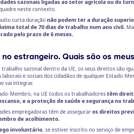
idades sazonais ligadas ao setor agrícola ou do tur
nquadre neste contexto.
 muito curta duração
não podem ter a duração superior
ima total de 70 dias de trabalho num ano civil.
Mas
brado pelo prazo de 6 meses.
no estrangeiro. Quais são os meus 
trabalho sazonal dentro da UE, os seus direitos são igu
laborais e sociais dos cidadãos de qualquer Estado-Me
 vai integrar.
ado-Membro, na UE todos os trabalhadores
têm direi
descanso, e a proteção de saúde e segurança no tra
tidades empregadoras têm de assegurar
os direitos prev
Membro de acolhimento.
go involuntário
, se estiver inscrito no serviço de emp