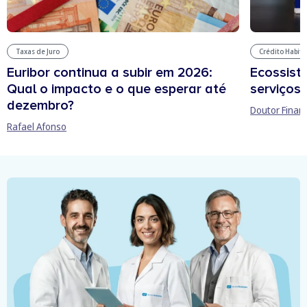
Taxas de Juro
Crédito Habit
Euribor continua a subir em 2026:
Ecossist
Qual o impacto e o que esperar até
serviços 
dezembro?
Doutor Finan
Rafael Afonso