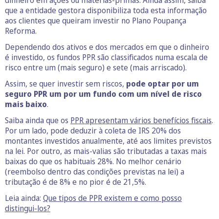
dinheiro em ações ou matérias-primas. Ainda assim, saiba
que a entidade gestora disponibiliza toda esta informação
aos clientes que queiram investir no Plano Poupança
Reforma.
Dependendo dos ativos e dos mercados em que o dinheiro
é investido, os fundos PPR são classificados numa escala de
risco entre um (mais seguro) e sete (mais arriscado).
Assim, se quer investir sem riscos,
pode optar por um
seguro PPR um por um fundo com um nível de risco
mais baixo
.
Saiba ainda que os
PPR apresentam vários benefícios fiscais
.
Por um lado, pode deduzir à coleta de IRS 20% dos
montantes investidos anualmente, até aos limites previstos
na lei. Por outro, as mais-valias são tributadas a taxas mais
baixas do que os habituais 28%. No melhor cenário
(reembolso dentro das condições previstas na lei) a
tributação é de 8% e no pior é de 21,5%.
Leia ainda:
Que tipos de PPR existem e como posso
distingui-los?