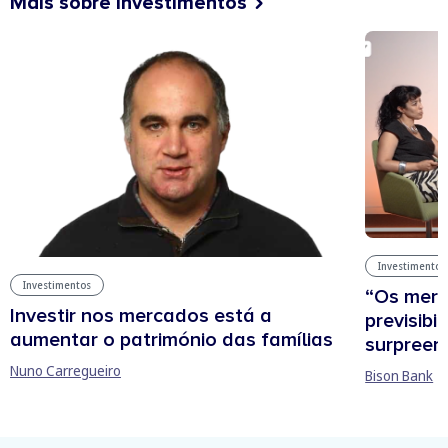
Mais sobre investimentos
Investimentos
Investimentos
“Os mer
Investir nos mercados está a
previsibi
aumentar o património das famílias
surpree
Nuno Carregueiro
Bison Bank