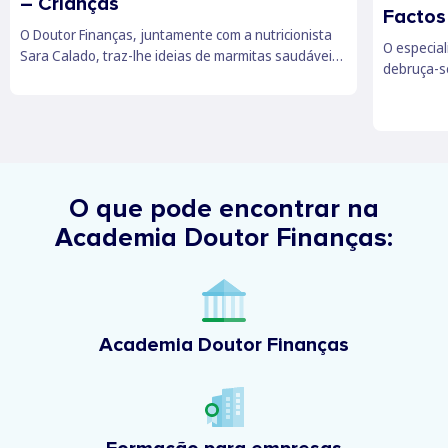
– Crianças
Factos
O Doutor Finanças, juntamente com a nutricionista
O especia
Sara Calado, traz-lhe ideias de marmitas saudáveis
debruça-se
e baratas para os mais novos levarem para a escola.
existem, c
vale a pe
branca, q
O que pode encontrar na
Academia Doutor Finanças:
Academia Doutor Finanças