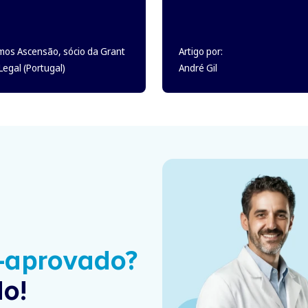
mos Ascensão, sócio da Grant
Artigo por:
egal (Portugal)
André Gil
é-aprovado?
o!