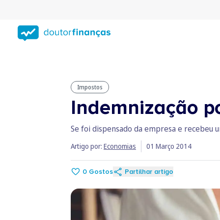
Saltar
para
conteúdo
principal
Impostos
Indemnização po
Se foi dispensado da empresa e recebeu u
Artigo por:
Economias
01 Março 2014
0
Gostos
Partilhar artigo