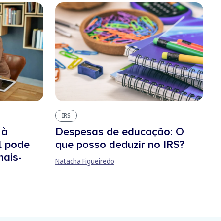
IRS
 à
Despesas de educação: O
l pode
que posso deduzir no IRS?
mais-
Natacha Figueiredo