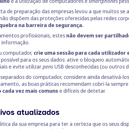
alho
é a utilização de computadores e
smartphones
pesso
alta de preparação das empresas levou a que muitos se
s não dispõem das proteções oferecidas pelas redes corp
quebra na barreira de segurança.
amentos profissionais, estes
não devem ser partilhad
e informação.
eu computador,
crie uma sessão para cada utilizador 
possível para os seus dados: ative o bloqueio automátic
ais e evite utilizar
pens
USB desconhecidas (ou outros d
separados do computador, considere ainda desativá-lo
amento, as boas práticas recomendam cobri-la sempre q
 cada vez mais comuns
e difíceis de detetar.
ivos atualizados
ática da sua empresa para ter a certeza que os seus di