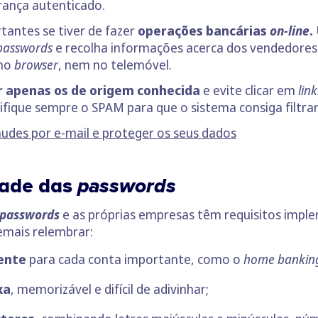
rança autenticado.
tantes se tiver de fazer
operações bancárias
on-line
.
passwords
e recolha informações acerca dos vendedores
no
browser
, nem no telemóvel.
r apenas os de origem conhecida
e evite clicar em
lin
ifique sempre o SPAM para que o sistema consiga filtra
raudes por e-mail e proteger os seus dados
dade das
passwords
passwords
e as próprias empresas têm requisitos impl
emais relembrar:
rente
para cada conta importante, como o
home bankin
xa
, memorizável e difícil de adivinhar;