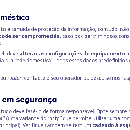
oméstica
o a camada de proteção da informação, contudo, não se
pode ser comprometida
, caso os cibercriminosos con
t.
el, deve
alterar as configurações do equipamento
,
da sua rede doméstica. Todos estes dados predefinidos
seu
router
, contacte o seu operador ou pesquise nos res
t em segurança
contudo deve fazê-lo de forma responsável. Opte sempre
s”
(uma variante do “http” que permite utilizar uma c
r principal). Verifique também se tem um
cadeado à esq