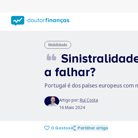
Saltar
para
conteúdo
principal
Mobilidade
Sinistralidad
a falhar?
Portugal é dos países europeus com ma
Artigo por:
Rui Costa
16 Maio 2024
0
Gostos
Partilhar artigo