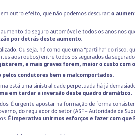
tem outro efeito, que não podemos descurar:
o aument
 o aumento do seguro automóvel e todos os anos nos q
azão por detrás deste aumento.
izado. Ou seja, há como que uma “partilha” do risco, qu
entes aos roubos) entre todos os segurados da segurador
istarem, e mais graves forem, maior o custo com 
 pelos condutores bem e malcomportados.
ma está uma sinistralidade perpetuada há já demasiados
ima em tardar a inversão deste quadro dramático.
odos. É urgente apostar na formação de forma consist
verno, do regulador do setor (ASF – Autoridade de Sup
os.
É imperativo unirmos esforços e fazer com que P