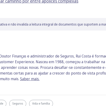
ar caminho por entre apólices complexas
lativa e não invalida a leitura integral de documentos que suportem a ma
Doutor Finanças e administrador de Seguros, Rui Costa é form
 Customer Experience. Nasceu em 1988, começou a trabalhar na 
 e aprender coisas novas. Procura desafiar-se constantemente e 
ramentas certas para as ajudar a crescer do ponto de vista prof
 muito mais.
Saber mais.
ade
Seguros
Vida e família