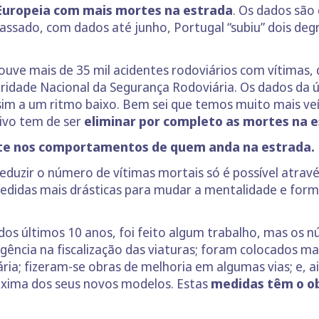
o Europeia com mais mortes na estrada
. Os dados são
assado, com dados até junho, Portugal “subiu” dois deg
ve mais de 35 mil acidentes rodoviários com vítimas, 
ridade Nacional da Segurança Rodoviária. Os dados d
sim a um ritmo baixo. Bem sei que temos muito mais veíc
tivo tem de ser
eliminar por completo as mortes na e
te nos comportamentos de quem anda na estrada.
Reduzir o número de vítimas mortais só é possível atra
medidas mais drásticas para mudar a mentalidade e for
 dos últimos 10 anos, foi feito algum trabalho, mas o
ência na fiscalização das viaturas; foram colocados mai
ria; fizeram-se obras de melhoria em algumas vias; e, 
áxima dos seus novos modelos. Estas
medidas têm o ob