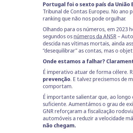
Portugal foi o sexto país da Uniã
Tribunal de Contas Europeu. No ano p
ranking que não nos pode orgulhar.
Olhando para os números, em 2023 hou
segundos os
números da ANSR
– Auto
descida nas vítimas mortais, ainda as
“desequilibrar” as contas, mas o obje
Onde estamos a falhar? Claramen
É imperativo atuar de forma célere. 
prevenção
. E talvez precisemos de 
comportam.
É importante salientar que, ao longo
suficiente. Aumentámos o grau de exig
GNR reforçaram a fiscalização rodoviá
automóveis a reduzir a velocidade m
não chegam.