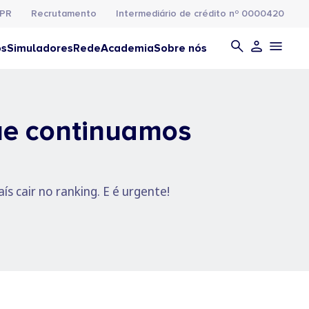
PR
Recrutamento
Intermediário de crédito nº 0000420
os
Simuladores
Rede
Academia
Sobre nós
que continuamos
s cair no ranking. E é urgente!