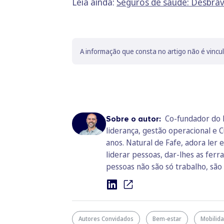
Leia ainda:
Seguros de saúde: Desbrav
A informação que consta no artigo não é vincu
Co-fundador do 
Sobre o autor:
liderança, gestão operacional e
anos. Natural de Fafe, adora ler
liderar pessoas, dar-lhes as fer
pessoas não são só trabalho, são
Autores Convidados
Bem-estar
Mobilid