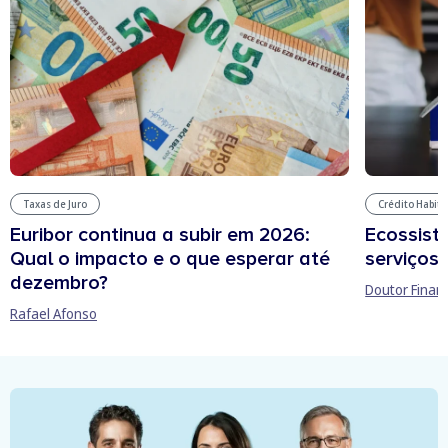
Taxas de Juro
Crédito Habit
Euribor continua a subir em 2026:
Ecossist
Qual o impacto e o que esperar até
serviços 
dezembro?
Doutor Finan
Rafael Afonso