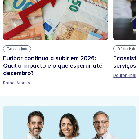
Taxas de Juro
Crédito Habit
Euribor continua a subir em 2026:
Ecossist
Qual o impacto e o que esperar até
serviços 
dezembro?
Doutor Finan
Rafael Afonso