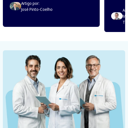
Artigo por:
José Pinto-Coelho
Art
Mi
Th