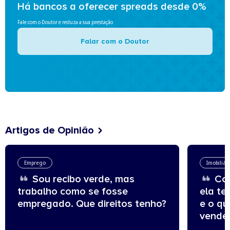
Há bancos a oferecer spreads desde 0%
Fale com o Doutor e reduza a sua prestação
Falar com o Doutor
Artigos de Opinião
Emprego
Imobiliár
Sou recibo verde, mas
Com
trabalho como se fosse
ela te
empregado. Que direitos tenho?
e o q
vende