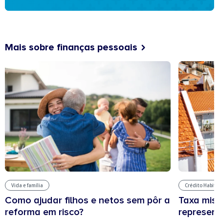
Mais sobre finanças pessoais
Vida e família
Crédito Habit
Como ajudar filhos e netos sem pôr a
Taxa mis
reforma em risco?
represen