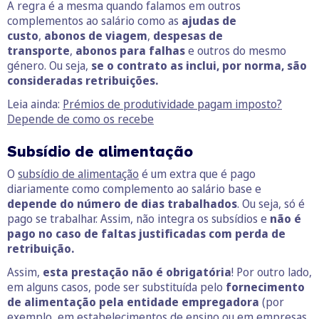
A regra é a mesma quando falamos em outros
complementos ao salário como as
ajudas de
custo
,
abonos de viagem
,
despesas de
transporte
,
abonos para falhas
e outros do mesmo
género. Ou seja,
se o contrato as inclui, por norma, são
consideradas retribuições.
Leia ainda:
Prémios de produtividade pagam imposto?
Depende de como os recebe
Subsídio de alimentação
O
subsídio de alimentação
é um extra que é pago
diariamente como complemento ao salário base e
depende do número de dias trabalhados
. Ou seja, só é
pago se trabalhar. Assim, não integra os subsídios e
não é
pago no caso de faltas justificadas com perda de
retribuição.
Assim,
esta prestação não é obrigatória
! Por outro lado,
em alguns casos, pode ser substituída pelo
fornecimento
de alimentação pela entidade empregadora
(por
exemplo, em estabelecimentos de ensino ou em empresas