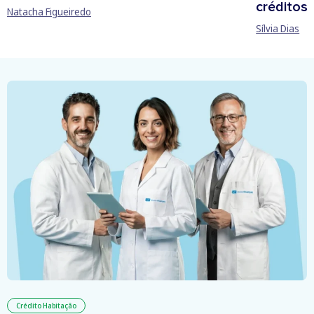
créditos
Natacha Figueiredo
Sílvia Dias
Crédito Habitação