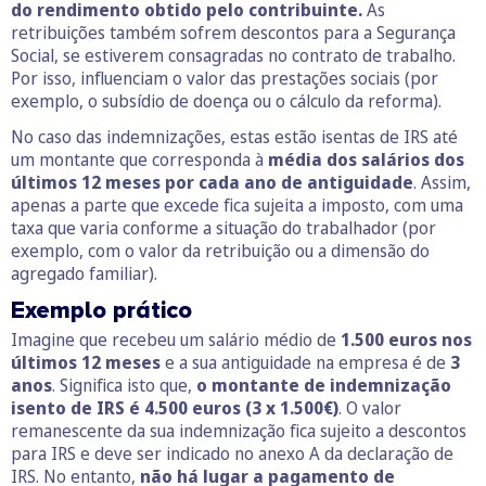
do rendimento obtido pelo contribuinte.
As
retribuições também sofrem descontos para a Segurança
Social, se estiverem consagradas no contrato de trabalho.
Por isso, influenciam o valor das prestações sociais (por
exemplo, o subsídio de doença ou o cálculo da reforma).
No caso das indemnizações, estas estão isentas de IRS até
um montante que corresponda à
média dos salários
dos
últimos 12 meses por cada ano de antiguidade
. Assim,
apenas a parte que excede fica sujeita a imposto, com uma
taxa que varia conforme a situação do trabalhador (por
exemplo, com o valor da retribuição ou a dimensão do
agregado familiar).
Exemplo prático
Imagine que recebeu um salário médio de
1.500 euros nos
últimos 12 meses
e a sua antiguidade na empresa é de
3
anos
. Significa isto que,
o montante de indemnização
isento de IRS é 4.500 euros (3 x 1.500€)
. O valor
remanescente da sua indemnização fica sujeito a descontos
para IRS e deve ser indicado no anexo A da declaração de
IRS. No entanto,
não há lugar a pagamento de