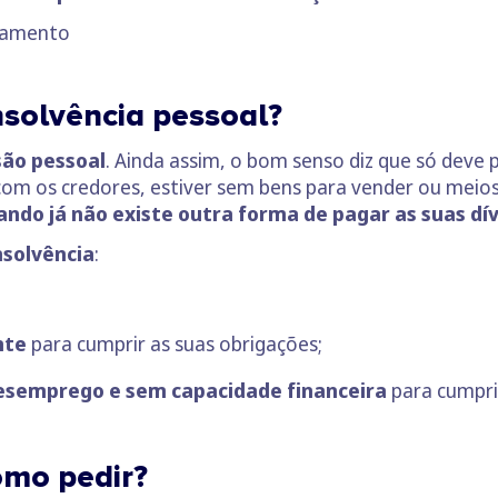
asamento
nsolvência pessoal?
são pessoal
. Ainda assim, o bom senso diz que só deve 
m os credores, estiver sem bens para vender ou meios 
ndo já não existe outra forma de pagar as suas dív
nsolvência
:
nte
para cumprir as suas obrigações;
desemprego
e sem capacidade financeira
para cumpri
omo pedir?