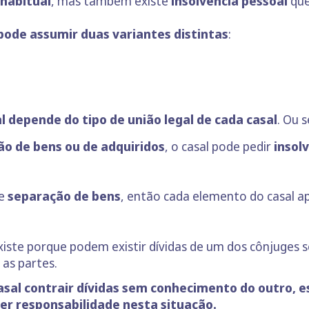
 habitual
, mas também existe
insolvência pessoal
que
 pode assumir duas variantes distintas
:
l depende do tipo de união legal de cada casal
. Ou s
o de bens ou de adquiridos
, o casal pode pedir
insol
de
separação de bens
, então cada elemento do casal a
 existe porque podem existir dívidas de um dos cônjuge
as partes.
sal contrair dívidas sem conhecimento do outro, e
er responsabilidade nesta situação.