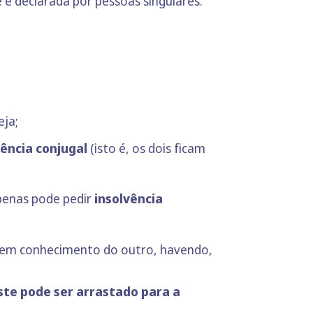
 é declarada por pessoas singulares.
eja;
vência conjugal
(isto é, os dois ficam
penas pode pedir
insolvência
s sem conhecimento do outro, havendo,
ste pode ser arrastado para a