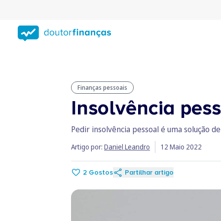
Saltar
para
conteúdo
principal
Finanças pessoais
Insolvência pes
Pedir insolvência pessoal é uma solução de
Artigo por:
Daniel Leandro
12 Maio 2022
2
Gostos
Partilhar artigo