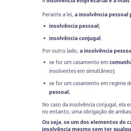
A
insolvência
empresarial é a mais
Perante a lei,
a insolvência pessoal
insolvência pessoal;
insolvência conjugal
.
Por outro lado,
a insolvência pessoa
se for um casamento em
comunhã
insolventes em simultâneo);
se for um casamento em regime 
pessoal.
No caso da insolvência conjugal, ela
no entanto, uma obrigação de ambas 
Ou
seja
,
se um dos elementos do ca
insolvência mesmo sem ter qualqu