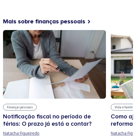
Mais sobre finanças pessoais
Finanças pessoais
Vida e família
Notificação fiscal no período de
Como aju
férias: O prazo já está a contar?
reforma 
Natacha Figueiredo
Natacha Figu