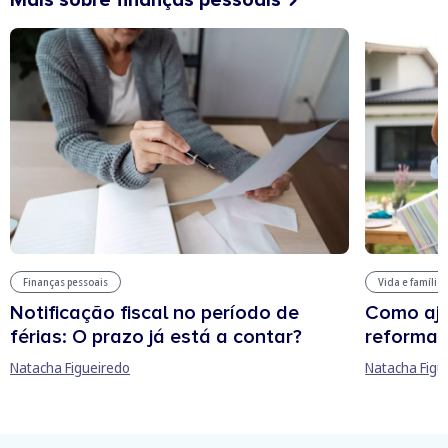
Mais sobre finanças pessoais
Finanças pessoais
Vida e família
Notificação fiscal no período de
Como aju
férias: O prazo já está a contar?
reforma 
Natacha Figueiredo
Natacha Figu