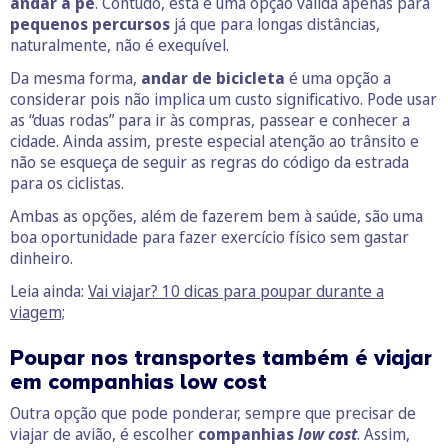
andar a pé
. Contudo, esta é uma opção válida apenas para
pequenos percursos
já que para longas distâncias,
naturalmente, não é exequível.
Da mesma forma,
andar de bicicleta
é uma opção a
considerar pois não implica um custo significativo. Pode usar
as “duas rodas” para ir às compras, passear e conhecer a
cidade. Ainda assim, preste especial atenção ao trânsito e
não se esqueça de seguir as regras do código da estrada
para os ciclistas.
Ambas as opções, além de fazerem bem à saúde, são uma
boa oportunidade para fazer exercício físico sem gastar
dinheiro.
Leia ainda:
Vai viajar? 10 dicas para poupar durante a
viagem;
Poupar nos transportes também é viajar
em companhias low cost
Outra opção que pode ponderar, sempre que precisar de
viajar de avião, é escolher
companhias
low cost
. Assim,