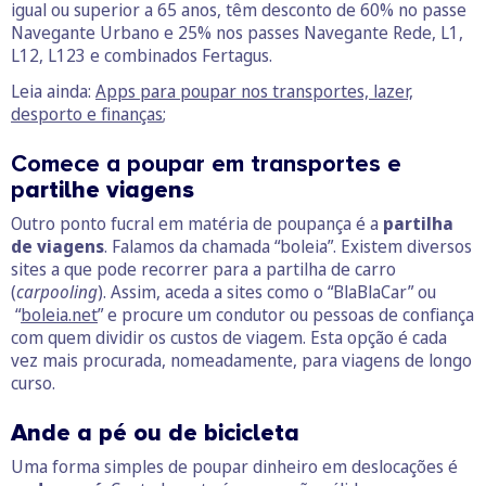
igual ou superior a 65 anos, têm desconto de 60% no passe
Navegante Urbano e 25% nos passes Navegante Rede, L1,
L12, L123 e combinados Fertagus.
Leia ainda:
Apps para poupar nos transportes, lazer,
desporto e finanças
;
Comece a poupar em transportes e
p
artilhe viagens
Outro ponto fucral em matéria de poupança é a
partilha
de viagens
. Falamos da chamada “boleia”. Existem diversos
sites a que pode recorrer para a partilha de carro
(
carpooling
). Assim, aceda a sites como o “BlaBlaCar” ou
“
boleia.net
” e procure um condutor ou pessoas de confiança
com quem dividir os custos de viagem. Esta opção é cada
vez mais procurada, nomeadamente, para viagens de longo
curso.
Ande a pé ou de bicicleta
Uma forma simples de poupar dinheiro em deslocações é