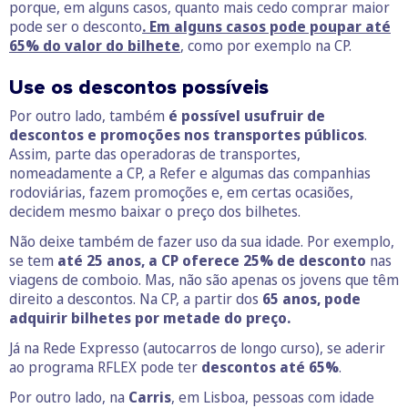
porque, em alguns casos, quanto mais cedo comprar maior
pode ser o desconto
. Em alguns casos pode poupar até
65% do valor do bilhete
, como por exemplo na CP.
Use os descontos possíveis
Por outro lado, também
é possível usufruir de
descontos e promoções nos transportes públicos
.
Assim, parte das operadoras de transportes,
nomeadamente a CP, a Refer e algumas das companhias
rodoviárias, fazem promoções e, em certas ocasiões,
decidem mesmo baixar o preço dos bilhetes.
Não deixe também de fazer uso da sua idade. Por exemplo,
se tem
até 25 anos, a CP oferece 25% de desconto
nas
viagens de comboio. Mas, não são apenas os jovens que têm
direito a descontos. Na CP, a partir dos
65 anos, pode
adquirir bilhetes por metade do preço.
Já na Rede Expresso (autocarros de longo curso), se aderir
ao programa RFLEX pode ter
descontos até 65%
.
Por outro lado, na
Carris
, em Lisboa, pessoas com idade