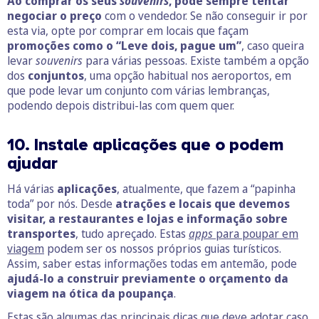
Ao comprar os seus
souvenirs
, pode sempre tentar
negociar o preço
com o vendedor. Se não conseguir ir por
esta via, opte por comprar em locais que façam
promoções como o “Leve dois, pague um”
, caso queira
levar
souvenirs
para várias pessoas. Existe também a opção
dos
conjuntos
, uma opção habitual nos aeroportos, em
que pode levar um conjunto com várias lembranças,
podendo depois distribui-las com quem quer.
10. Instale aplicações que o podem
ajudar
Há várias
aplicações
, atualmente, que fazem a “papinha
toda” por nós. Desde
atrações e locais que devemos
visitar, a restaurantes e lojas e informação sobre
transportes
, tudo apreçado. Estas
apps
para poupar em
viagem
podem ser os nossos próprios guias turísticos.
Assim, saber estas informações todas em antemão, pode
ajudá-lo a construir previamente o orçamento da
viagem na ótica da poupança
.
Estas são algumas das principais dicas que deve adotar caso