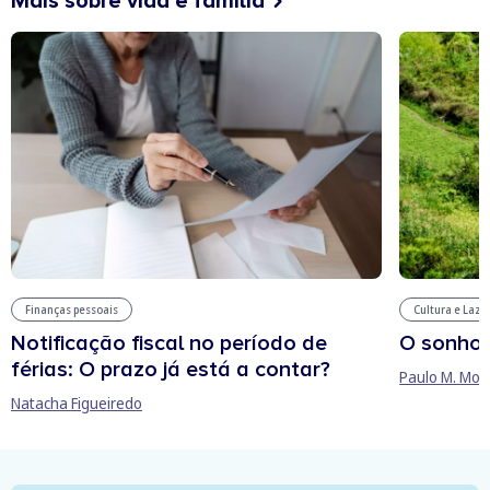
Mais sobre vida e família
Finanças pessoais
Cultura e Laze
Notificação fiscal no período de
O sonho
férias: O prazo já está a contar?
Paulo M. Mor
Natacha Figueiredo