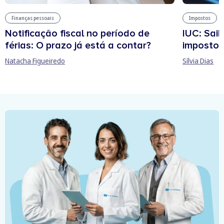
Finanças pessoais
Impostos
Notificação fiscal no período de
IUC: Sai
férias: O prazo já está a contar?
imposto 
Natacha Figueiredo
Sílvia Dias