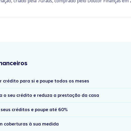
rmação, criado pela 7Graus, comprado pelo Doutor Finanças em
nanceiros
r crédito para si e poupe todos os meses
a o seu crédito e reduza a prestação da casa
 seus créditos e poupe até 60%
om coberturas à sua medida