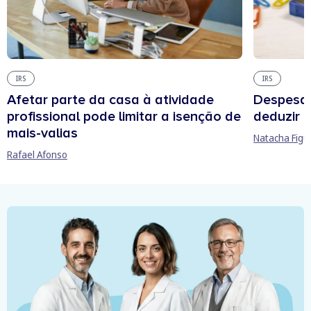
IRS
IRS
Afetar parte da casa à atividade
Despesas
profissional pode limitar a isenção de
deduzir n
mais-valias
Natacha Figu
Rafael Afonso