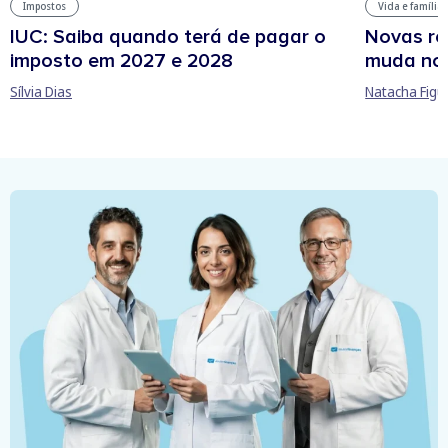
Impostos
Vida e família
IUC: Saiba quando terá de pagar o
Novas re
imposto em 2027 e 2028
muda no
Sílvia Dias
Natacha Figu