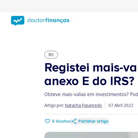
Saltar
para
conteúdo
principal
IRS
Registei mais-va
anexo E do IRS?
Obteve mais-valias em investimentos? Pode
Artigo por:
Natacha Figueiredo
07 Abril 2022
0
Gostos
Partilhar artigo