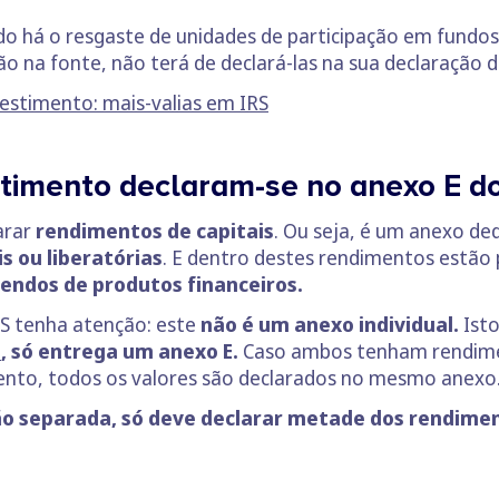
do há o resgaste de unidades de participação em fundos
ão na fonte, não terá de declará-las na sua declaração d
vestimento: mais-valias em IRS
stimento declaram-se no anexo E d
arar
rendimentos de capitais
. Ou seja, é um anexo de
s ou liberatórias
. E dentro destes rendimentos estão
idendos de produtos financeiros.
RS tenha atenção: este
não é um anexo individual.
Isto
o
, só entrega um anexo E.
Caso ambos tenham rendimen
nto, todos os valores são declarados no mesmo anexo
ão separada, só deve declarar metade dos rendime