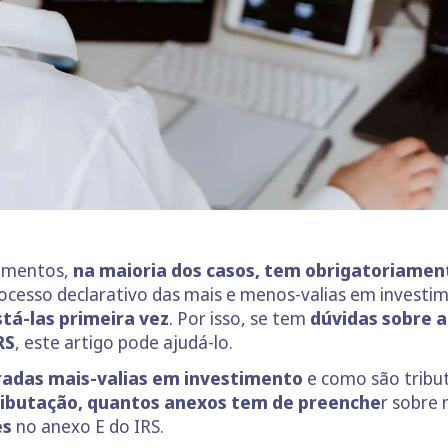
timentos,
na maioria dos casos, tem obrigatoriamen
ocesso declarativo das mais e menos-valias em investi
stá-las primeira vez
. Por isso, se tem
dúvidas sobre a
RS
, este artigo pode ajudá-lo.
radas mais-valias em investimento
e como são tribut
ributação,
quantos anexos tem de preenche
r sobre
es
no anexo E do IRS.