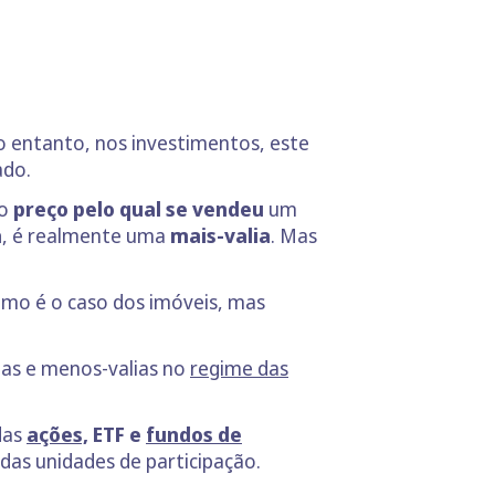
 entanto, nos investimentos, este
ado.
 o
preço pelo qual se vendeu
um
a
, é realmente uma
mais-valia
. Mas
omo é o caso dos imóveis, mas
ias e menos-valias no
regime das
das
ações,
ETF e
fundos de
das unidades de participação.