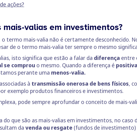
 de ações?
 mais-valias em investimentos?
 o termo mais-valia não é certamente desconhecido. No
sar de o termo mais-valia ter sempre o mesmo signific
ias, isto significa que estão a falar da
diferença
entre
al se comprou
o mesmo. Quando a diferença é
positiv
estamos perante uma
menos-valia.
 associadas à
transmissão onerosa de
bens físicos
, c
por exemplo produtos financeiros e investimentos.
plexa, pode sempre aprofundar o conceito de mais-val
ra do que são as mais-valias em investimentos, no caso 
sultam da
venda ou resgate
(fundos de investimento) 