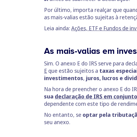
Por último, importa realçar que quan
as mais-valias estão sujeitas à retenç
Leia ainda:
Ações, ETF e Fundos de in
As mais-valias em inve
Sim. O anexo E do IRS serve para decl
E
que estão sujeitos a
taxas especiai
investimentos
,
juros, lucros e div
Na hora de preencher o anexo E do I
sua
declaração de IRS em conjunt
dependente com este tipo de rendime
No entanto, se
optar pela tributaç
seu anexo.