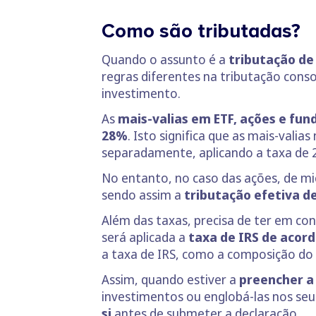
Como são tributadas?
Quando o assunto é a
tributação de
regras diferentes na tributação cons
investimento.
As
mais-valias em ETF, ações e fun
28%
. Isto significa que as mais-valia
separadamente, aplicando a taxa de 
No entanto, no caso das ações, de m
sendo assim a
tributação efetiva d
Além das taxas, precisa de ter em co
será aplicada a
taxa de IRS de acor
a taxa de IRS, como a composição do 
Assim, quando estiver a
preencher a
investimentos ou englobá-las nos se
si
antes de submeter a declaração.