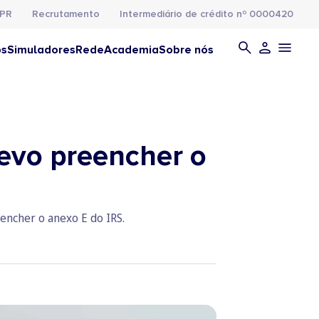
PR
Recrutamento
Intermediário de crédito nº 0000420
os
Simuladores
Rede
Academia
Sobre nós
devo preencher o
encher o anexo E do IRS.