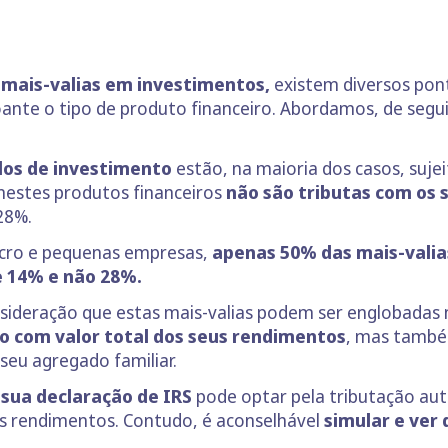
 mais-valias em investimentos,
existem diversos pont
oante o tipo de produto financeiro. Abordamos, de segu
dos de investimento
estão, na maioria dos casos, suje
s nestes produtos financeiros
não são tributas com os 
28%.
icro e pequenas empresas,
apenas 50% das mais-valia
e 14% e não 28%.
nsideração que estas mais-valias podem ser englobadas 
do com valor total dos seus rendimentos
, mas també
seu agregado familiar.
 sua declaração de IRS
pode optar pela tributação au
us rendimentos. Contudo, é aconselhável
simular e ver