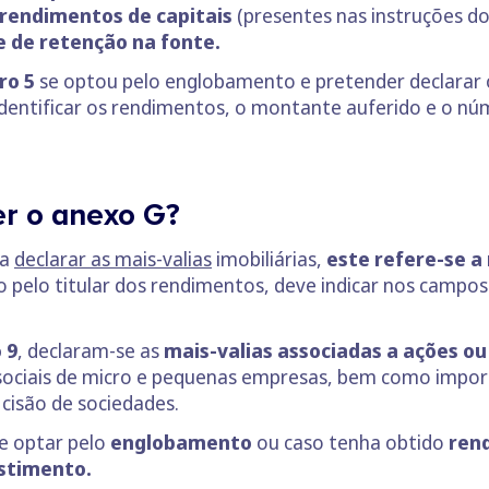
 rendimentos de capitais
(presentes nas instruções d
 de retenção na fonte.
ro 5
se optou pelo englobamento e pretender declarar 
a identificar os rendimentos, o montante auferido e o n
r o anexo G?
ra
declarar as mais-valias
imobiliárias,
este refere-se a
 pelo titular dos rendimentos, deve indicar nos campo
 9
, declaram-se as
mais-valias associadas a ações ou
 sociais de micro e pequenas empresas, bem como impo
 cisão de sociedades.
se optar pelo
englobamento
ou caso tenha obtido
ren
estimento.