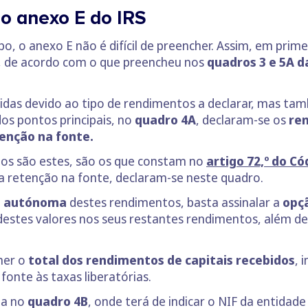
o anexo E do IRS
, o anexo E não é difícil de preencher. Assim, em prime
, de acordo com o que preencheu nos
quadros 3 e 5A d
vidas devido ao tipo de rendimentos a declarar, mas 
os pontos principais, no
quadro 4A
, declaram-se os
ren
tenção na fonte.
tos são estes, são os que constam no
artigo 72,º do Có
 a retenção na fonte, declaram-se neste quadro.
o autónoma
destes rendimentos, basta assinalar a
opç
estes valores nos seus restantes rendimentos, além de 
her o
total dos rendimentos de capitais recebidos
, 
fonte às taxas liberatórias.
da no
quadro 4B
, onde terá de indicar o NIF da entidad