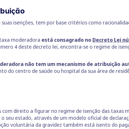
ribuição
 suas isenções, tem por base critérios como racionalida
a taxa moderadora
está consagrado no
Decreto Lei n
mero 4 deste decreto lei, encontra-se o regime de isen
oderadora não tem um mecanismo de atribuição a
nto do centro de saúde ou hospital da sua área de resid
s com direito a figurar no regime de isenção das taxas
o seu estado, através de um modelo oficial de declara
pção voluntária da gravidez também está isento do p