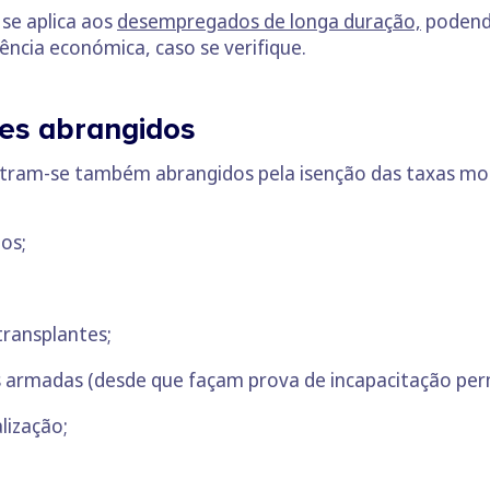
se aplica aos
desempregados de longa duração,
podendo
ência económica, caso se verifique.
tes abrangidos
ntram-se também abrangidos pela isenção das taxas mo
os;
transplantes;
ças armadas (desde que façam prova de incapacitação pe
lização;