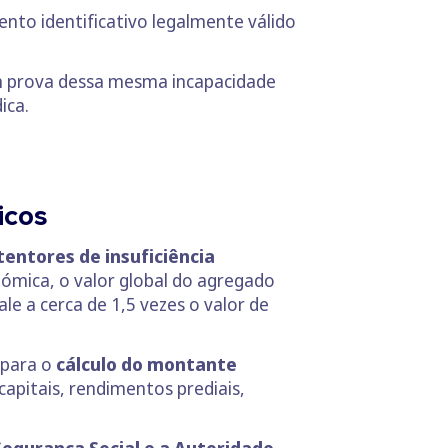
to identificativo legalmente válido
m prova dessa mesma incapacidade
ica.
micos
entores de insuficiência
nómica, o valor global do agregado
ale a cerca de 1,5 vezes o valor de
 para o
cálculo do montante
pitais, rendimentos prediais,
Segurança Social e a Autoridade