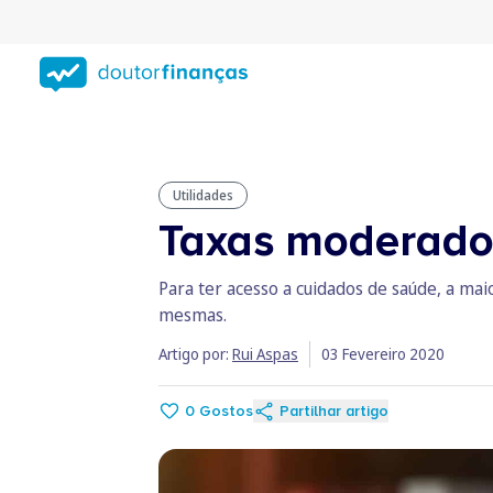
Saltar
para
conteúdo
principal
Utilidades
Taxas moderador
Para ter acesso a cuidados de saúde, a ma
mesmas.
Artigo por:
Rui Aspas
03 Fevereiro 2020
0
Gostos
Partilhar artigo