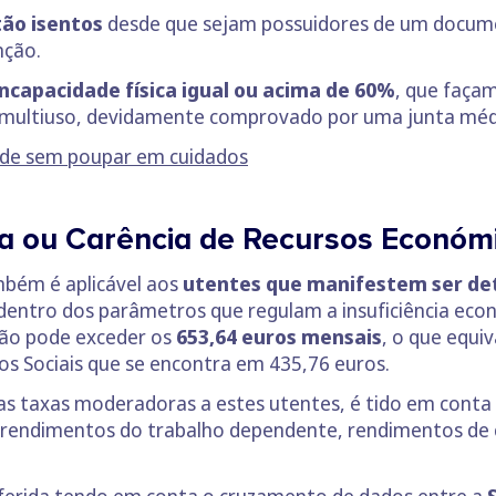
tão isentos
desde que sejam possuidores de um documen
nção.
incapacidade física igual ou acima de 60%
, que faça
e multiuso, devidamente comprovado por uma junta méd
úde sem poupar em cuidados
cia ou Carência de Recursos Econó
bém é aplicável aos
utentes que manifestem ser det
dentro dos parâmetros que regulam a insuficiência eco
não pode exceder os
653,64 euros mensais
, o que equiv
ios Sociais que se encontra em 435,76 euros.
 das taxas moderadoras a estes utentes, é tido em conta
rendimentos do trabalho dependente, rendimentos de ca
.
deferida tendo em conta o cruzamento de dados entre a