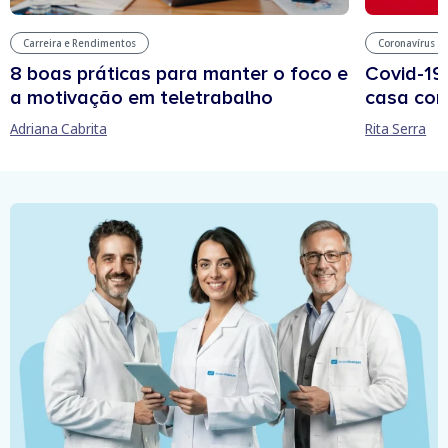
Carreira e Rendimentos
Coronavírus
8 boas práticas para manter o foco e
Covid-19
a motivação em teletrabalho
casa com
Adriana Cabrita
Rita Serra